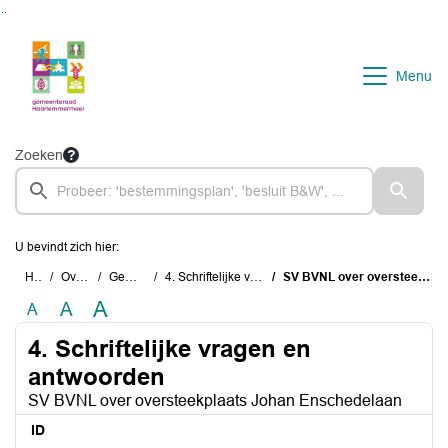
Ga naar de inhoud van deze pagina
Ga naar het zoeken
Ga naar het menu
Menu
Zoeken
U bevindt zich hier:
Home
Overzichten
Gemeenteraad
4. Schriftelijke vragen en antwoorden
SV BVNL over oversteekplaats Johan Enschedelaan
A
A
A
4. Schriftelijke vragen en
antwoorden
SV BVNL over oversteekplaats Johan Enschedelaan
ID