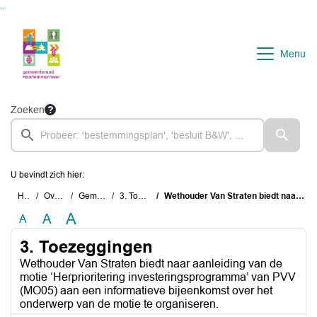
Ga naar de inhoud van deze pagina
Ga naar het zoeken
Ga naar het menu
Menu
Zoeken
U bevindt zich hier:
Home
Overzichten
Gemeenteraad
3. Toezeggingen
Wethouder Van Straten biedt naar aanleiding van de motie ‘Herprioritering investeringsprogramma’ van PVV (MO05) aan een informatieve bijeenkomst over het onderwerp van de motie te organiseren.
A
A
A
3. Toezeggingen
Wethouder Van Straten biedt naar aanleiding van de
motie ‘Herprioritering investeringsprogramma’ van PVV
(MO05) aan een informatieve bijeenkomst over het
onderwerp van de motie te organiseren.