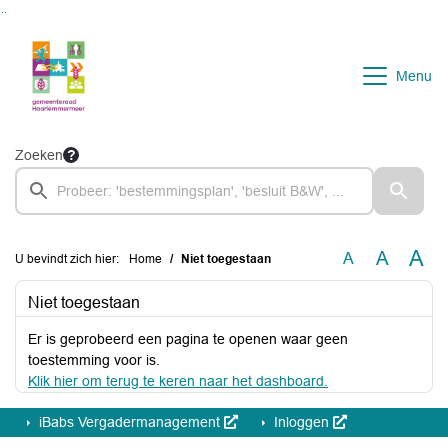
Ga naar de inhoud van deze pagina
Ga naar het zoeken
Ga naar het menu
Menu
Zoeken
A
A
A
U bevindt zich hier:
Home
Niet toegestaan
Niet toegestaan
Er is geprobeerd een pagina te openen waar geen
toestemming voor is.
Klik hier om terug te keren naar het dashboard.
iBabs Vergadermanagement
Inloggen