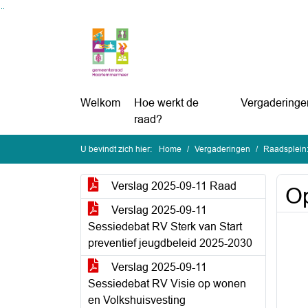
Ga naar de inhoud van deze pagina
Ga naar het zoeken
Ga naar het menu
Welkom
Hoe werkt de
Vergaderinge
raad?
U bevindt zich hier:
Home
Vergaderingen
Raadsplein:
Verslag 2025-09-11 Raad
Op
Verslag 2025-09-11
Sessiedebat RV Sterk van Start
preventief jeugdbeleid 2025-2030
Verslag 2025-09-11
Sessiedebat RV Visie op wonen
en Volkshuisvesting