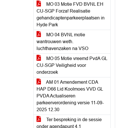
MO 03 Motie FVD BVNL EH
CU-SGP Forza! Realisatie
gehandicaptenparkeerplaatsen in
Hyde Park
MO 04 BVNL motie
wantrouwen weth.
luchthavenzaken na VSO
MO 05 Motie vreemd PvdA GL
CU-SGP Veiligheid voor
onderzoek
AM 01 Amendement CDA
HAP D66 Lid Koolmoes VVD GL
PVDA Actualiseren
parkeerverordening versie 11-09-
2025 12.30
Ter bespreking in de sessie
onder agendapunt 4.1