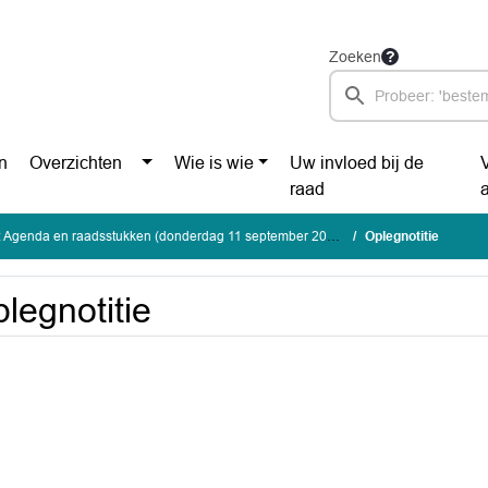
Zoeken
n
Overzichten
Wie is wie
Uw invloed bij de
raad
 Agenda en raadsstukken (donderdag 11 september 2025)
Oplegnotitie
legnotitie