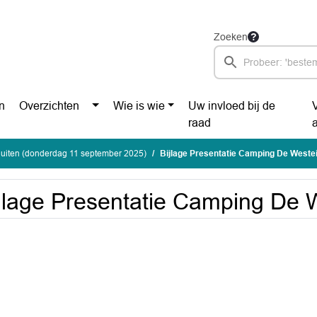
Zoeken
n
Overzichten
Wie is wie
Uw invloed bij de
raad
luiten (donderdag 11 september 2025)
Bijlage Presentatie Camping De Weste
jlage Presentatie Camping De 