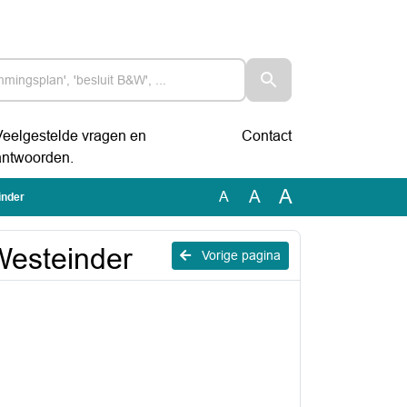
Veelgestelde vragen en
Contact
antwoorden.
A
A
A
inder
Westeinder
Vorige pagina