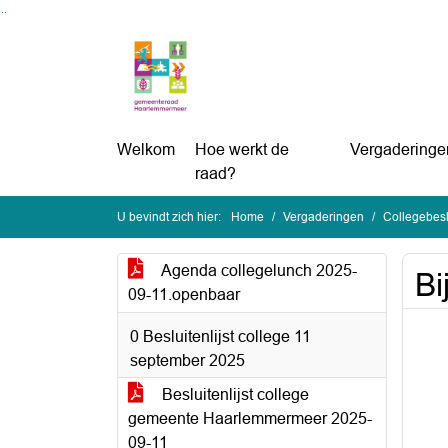
Ga naar de inhoud van deze pagina
Ga naar het zoeken
Ga naar het menu
Welkom
Hoe werkt de
Vergaderinge
raad?
U bevindt zich hier:
Home
Vergaderingen
Collegebes
Agenda collegelunch 2025-
Bi
09-11.openbaar
0 Besluitenlijst college 11
september 2025
Besluitenlijst college
gemeente Haarlemmermeer 2025-
09-11