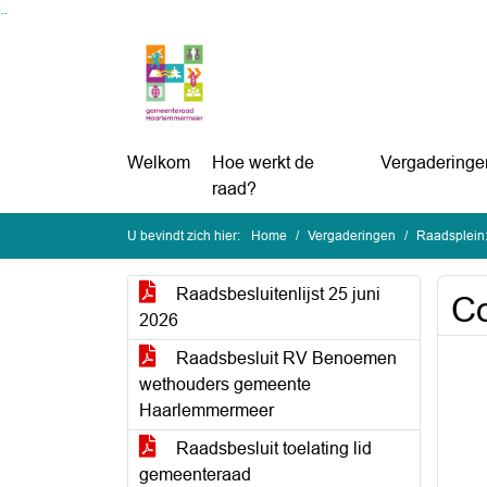
Ga naar de inhoud van deze pagina
Ga naar het zoeken
Ga naar het menu
Welkom
Hoe werkt de
Vergaderinge
raad?
U bevindt zich hier:
Home
Vergaderingen
Raadsplein:
Raadsbesluitenlijst 25 juni
Co
2026
Raadsbesluit RV Benoemen
wethouders gemeente
Haarlemmermeer
Raadsbesluit toelating lid
gemeenteraad