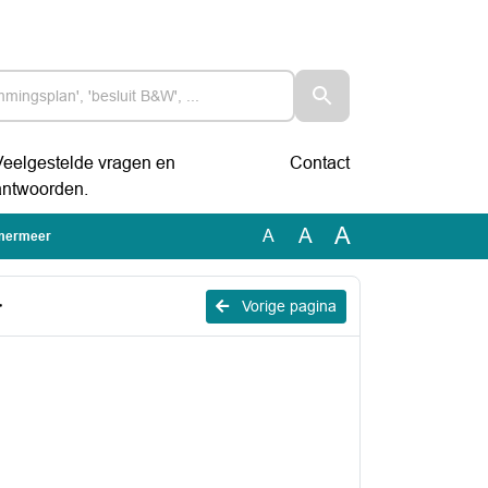
Veelgestelde vragen en
Contact
antwoorden.
A
A
A
mmermeer
r
Vorige pagina