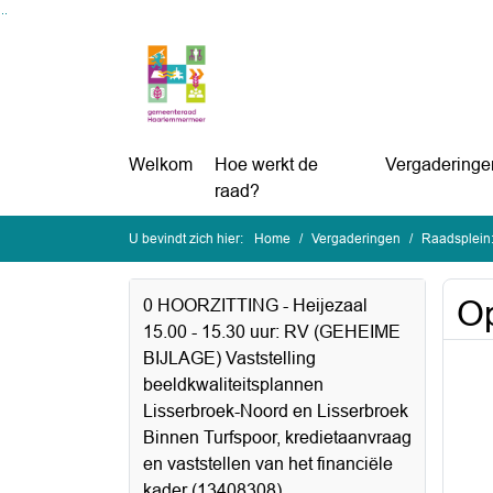
Ga naar de inhoud van deze pagina
Ga naar het zoeken
Ga naar het menu
Welkom
Hoe werkt de
Vergaderinge
raad?
U bevindt zich hier:
Home
Vergaderingen
Raadsplein
Op
0 HOORZITTING - Heijezaal
15.00 - 15.30 uur: RV (GEHEIME
BIJLAGE) Vaststelling
beeldkwaliteitsplannen
Lisserbroek-Noord en Lisserbroek
Binnen Turfspoor, kredietaanvraag
en vaststellen van het financiële
kader (13408308)