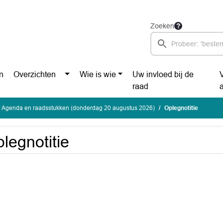
Zoeken
n
Overzichten
Wie is wie
Uw invloed bij de
raad
: Agenda en raadsstukken (donderdag 20 augustus 2026)
Oplegnotitie
legnotitie