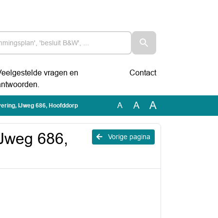
Veelgestelde vragen en
Contact
antwoorden.
A
A
A
vering, IJweg 686, Hoofddorp
IJweg 686,
Vorige pagina