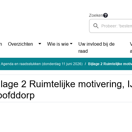
Zoeken
n
Overzichten
Wie is wie
Uw invloed bij de
raad
 Agenda en raadsstukken (donderdag 11 juni 2026)
Bijlage 2 Ruimtelijke moti
jlage 2 Ruimtelijke motivering, 
oofddorp