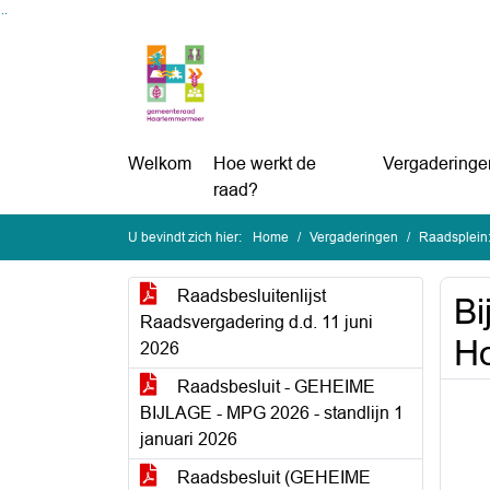
Ga naar de inhoud van deze pagina
Ga naar het zoeken
Ga naar het menu
Welkom
Hoe werkt de
Vergaderinge
raad?
U bevindt zich hier:
Home
Vergaderingen
Raadsplein:
Raadsbesluitenlijst
Bi
Raadsvergadering d.d. 11 juni
H
2026
Raadsbesluit - GEHEIME
BIJLAGE - MPG 2026 - standlijn 1
januari 2026
Raadsbesluit (GEHEIME