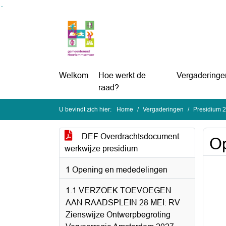
Ga naar de inhoud van deze pagina
Ga naar het zoeken
Ga naar het menu
Welkom
Hoe werkt de
Vergaderinge
raad?
U bevindt zich hier:
Home
Vergaderingen
Presidium 
DEF Overdrachtsdocument
Op
werkwijze presidium
1 Opening en mededelingen
1.1 VERZOEK TOEVOEGEN
AAN RAADSPLEIN 28 MEI: RV
Zienswijze Ontwerpbegroting