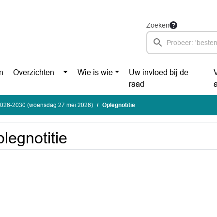
Zoeken
n
Overzichten
Wie is wie
Uw invloed bij de
raad
2026-2030 (woensdag 27 mei 2026)
Oplegnotitie
legnotitie