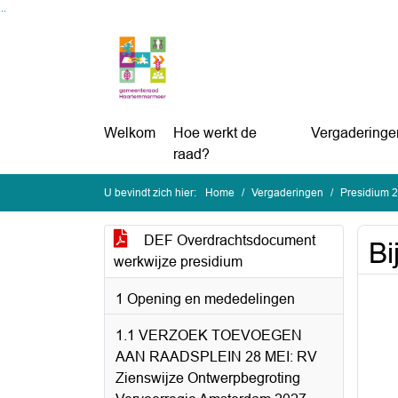
Ga naar de inhoud van deze pagina
Ga naar het zoeken
Ga naar het menu
Welkom
Hoe werkt de
Vergaderinge
raad?
U bevindt zich hier:
Home
Vergaderingen
Presidium 
DEF Overdrachtsdocument
Bi
werkwijze presidium
1 Opening en mededelingen
1.1 VERZOEK TOEVOEGEN
AAN RAADSPLEIN 28 MEI: RV
Zienswijze Ontwerpbegroting