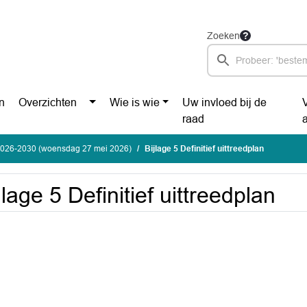
Zoeken
n
Overzichten
Wie is wie
Uw invloed bij de
raad
2026-2030 (woensdag 27 mei 2026)
Bijlage 5 Definitief uittreedplan
jlage 5 Definitief uittreedplan