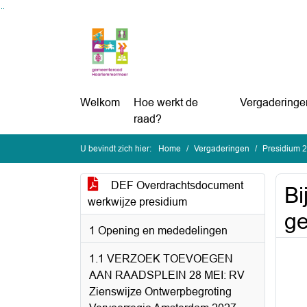
Ga naar de inhoud van deze pagina
Ga naar het zoeken
Ga naar het menu
Welkom
Hoe werkt de
Vergaderinge
raad?
U bevindt zich hier:
Home
Vergaderingen
Presidium 
DEF Overdrachtsdocument
Bi
werkwijze presidium
ge
1 Opening en mededelingen
1.1 VERZOEK TOEVOEGEN
AAN RAADSPLEIN 28 MEI: RV
Zienswijze Ontwerpbegroting