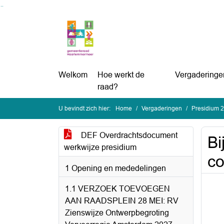
Ga naar de inhoud van deze pagina
Ga naar het zoeken
Ga naar het menu
Welkom
Hoe werkt de
Vergaderinge
raad?
U bevindt zich hier:
Home
Vergaderingen
Presidium 
DEF Overdrachtsdocument
Bi
werkwijze presidium
co
1 Opening en mededelingen
1.1 VERZOEK TOEVOEGEN
AAN RAADSPLEIN 28 MEI: RV
Zienswijze Ontwerpbegroting