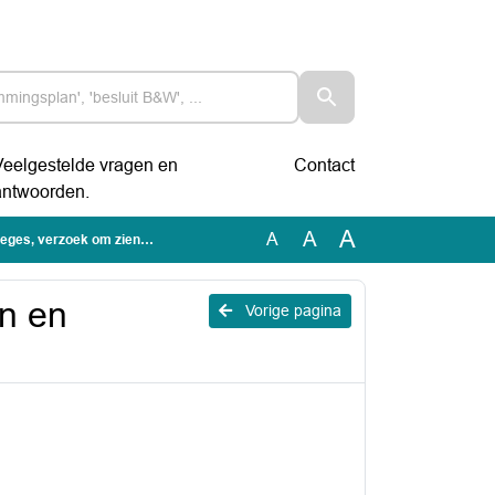
Veelgestelde vragen en
Contact
antwoorden.
A
A
A
s, verzoek om zienswijze
en en
Vorige pagina