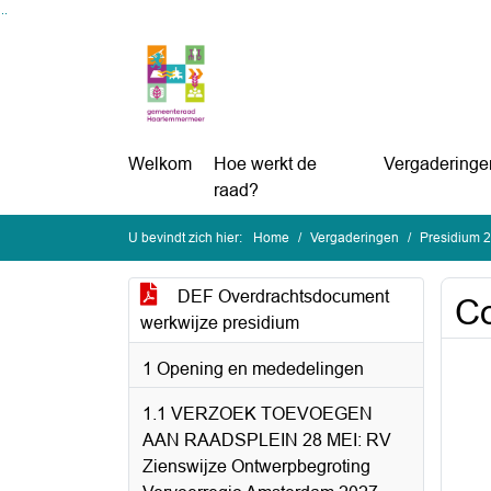
Ga naar de inhoud van deze pagina
Ga naar het zoeken
Ga naar het menu
Welkom
Hoe werkt de
Vergaderinge
raad?
U bevindt zich hier:
Home
Vergaderingen
Presidium 
DEF Overdrachtsdocument
Co
werkwijze presidium
1 Opening en mededelingen
1.1 VERZOEK TOEVOEGEN
AAN RAADSPLEIN 28 MEI: RV
Zienswijze Ontwerpbegroting