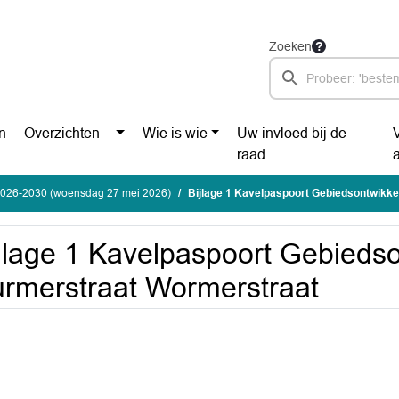
Zoeken
n
Overzichten
Wie is wie
Uw invloed bij de
raad
2026-2030 (woensdag 27 mei 2026)
Bijlage 1 Kavelpaspoort Gebiedsontwikkeling P
jlage 1 Kavelpaspoort Gebiedso
rmerstraat Wormerstraat