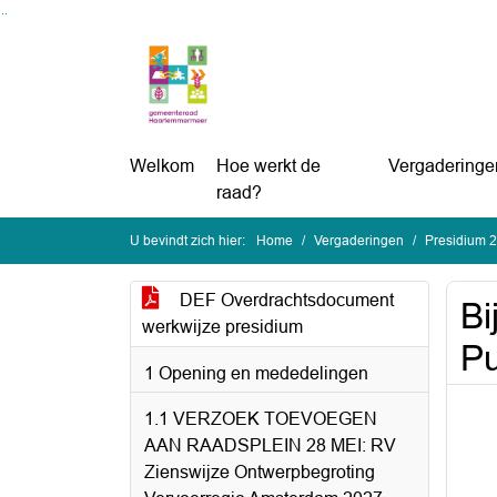
Ga naar de inhoud van deze pagina
Ga naar het zoeken
Ga naar het menu
Welkom
Hoe werkt de
Vergaderinge
raad?
U bevindt zich hier:
Home
Vergaderingen
Presidium 
DEF Overdrachtsdocument
Bi
werkwijze presidium
Pu
1 Opening en mededelingen
1.1 VERZOEK TOEVOEGEN
AAN RAADSPLEIN 28 MEI: RV
Zienswijze Ontwerpbegroting