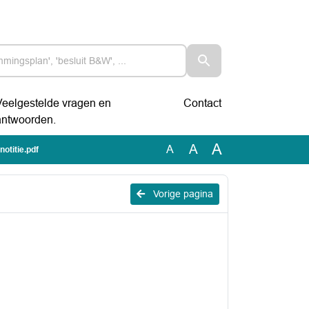
Veelgestelde vragen en
Contact
antwoorden.
A
A
A
otitie.pdf
Vorige pagina