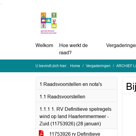
Ga naar de inhoud van deze pagina
Ga naar het zoeken
Ga naar het menu
Welkom
Hoe werkt de
Vergaderinge
raad?
U bevindt zich hier:
Home
Vergaderingen
ARCHIEF Lijst ing
Bi
1 Raadsvoorstellen en nota's
1.1 Raadsvoorstellen
1.1.1 1. RV Definitieve spelregels
wind op land Haarlemmermeer -
Zuid (11753926) (28 januari)
11753926 rv Definitieve