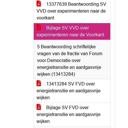
13377639 Beantwoording SV
VVD over experimenteren naar de
voorkant
Bijlage SV VVD over
experimenteren naar de Voorkant
5 Beantwoording schriftelijke
vragen van de fractie van Forum
voor Democratie over
energietransitie en aardgasvrije
wijken (13413284)
13413284 SV FVD over
energietransitie en aardgasvrije
wijken
Bijlage SV FVD over
energietransitie en aardgasvrije
wijken