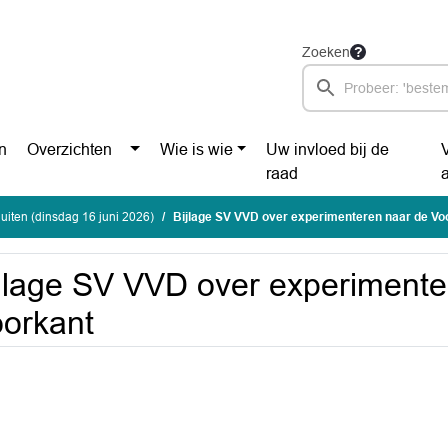
Zoeken
n
Overzichten
Wie is wie
Uw invloed bij de
raad
uiten (dinsdag 16 juni 2026)
Bijlage SV VVD over experimenteren naar de Vo
jlage SV VVD over experimente
orkant