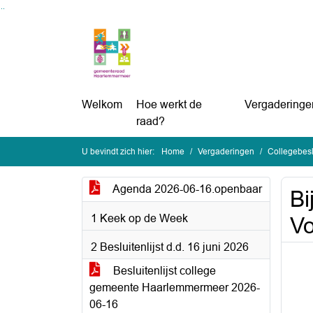
Ga naar de inhoud van deze pagina
Ga naar het zoeken
Ga naar het menu
Welkom
Hoe werkt de
Vergaderinge
raad?
U bevindt zich hier:
Home
Vergaderingen
Collegebesl
Agenda 2026-06-16.openbaar
Bi
1 Keek op de Week
Vo
2 Besluitenlijst d.d. 16 juni 2026
Besluitenlijst college
gemeente Haarlemmermeer 2026-
06-16