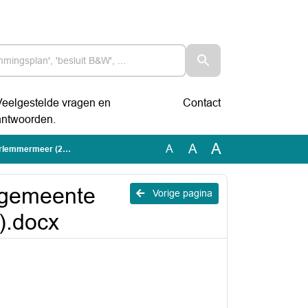
Veelgestelde vragen en
Contact
antwoorden.
A
A
A
(2020.0002126).docx
d gemeente
Vorige pagina
).docx